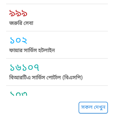
৯৯৯
জরুরি সেবা
১০২
ফায়ার সার্ভিস হটলাইন
১৬১০৭
বিআরটিএ সার্ভিস পোর্টাল (বিএসপি)
১০৩
সুপ্রীম কোর্ট হেল্পলাইন
সকল দেখুন