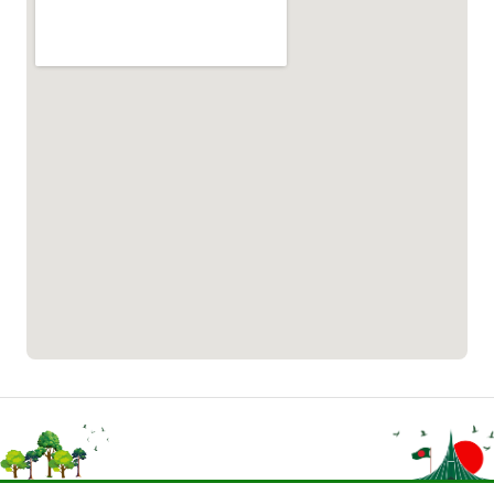
পাসপোর্ট বাতায়ন হটলাইন
১৬১৭১
বাংলাদেশ মুক্তিযোদ্ধা কল্যাণ ট্রাস্ট
১৬১৩৫
প্রবাসী কল সেন্টার
১৬৫৭৫
ই-জিপি ইমার্জেন্সি হটলাইন
১০০