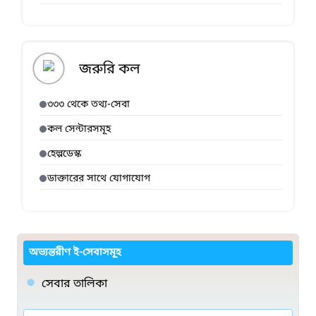
জরুরি কল
৩৩৩ থেকে তথ্য-সেবা
কল সেন্টারসমূহ
হেল্পডেস্ক
ডাক্তারের সাথে যোগাযোগ
অভ্যন্তরীণ ই-সেবাসমূহ
সেবার তালিকা