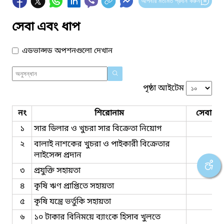
আপনার মতামত প্রদান করুন
সেবা এবং ধাপ
এডভান্সড অপশনগুলো দেখান
পৃষ্ঠা আইটেম
নং
শিরোনাম
সেবার ধ
১
সার ডিলার ও খুচরা সার বিক্রেতা নিয়োগ
২
বালাই নাশকের খুচরা ও পাইকারী বিক্রেতার
লাইসেন্স প্রদান
৩
প্রযুক্তি সহায়তা
৪
কৃষি ঋণ প্রাপ্তিতে সহায়তা
৫
কৃষি যন্ত্রে ভর্তুকি সহায়তা
৬
১০ টাকার বিনিময়ে ব্যাংকে হিসাব খুলতে