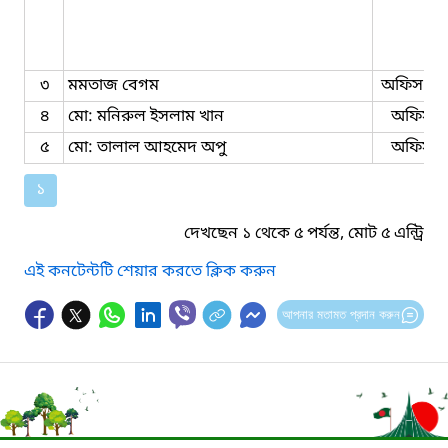
৩
মমতাজ বেগম
অফিস সহ
৪
মো: মনিরুল ইসলাম খান
অফিস গা
৫
মো: তালাল আহমেদ অপু
অফিস গা
১
দেখছেন ১ থেকে ৫ পর্যন্ত, মোট ৫ এন্ট্রি
এই কনটেন্টটি শেয়ার করতে ক্লিক করুন
আপনার মতামত প্রদান করুন