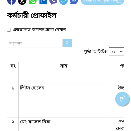
আপনার মতামত প্রদান করুন
কর্মচারী প্রোফাইল
এডভান্সড অপশনগুলো দেখান
পৃষ্ঠা আইটেম
নং
নাম
পদবি
১
লিটন হোসেন
উচ্চমা
সহকার
২
মো: রাসেল মিয়া
স্প্রেয়া
মেকান