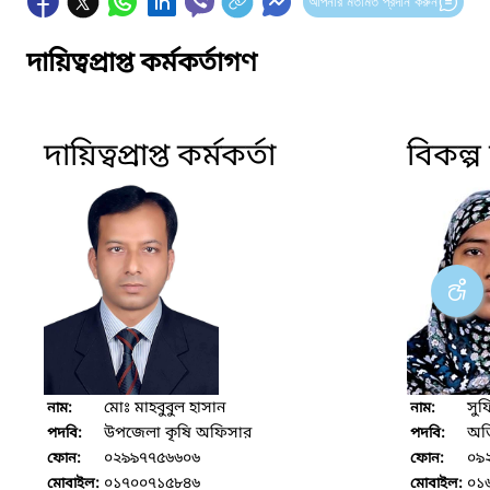
আপনার মতামত প্রদান করুন
দায়িত্বপ্রাপ্ত কর্মকর্তাগণ
দায়িত্বপ্রাপ্ত কর্মকর্তা
বিকল্প দ
মোঃ মাহবুবুল হাসান
সুফ
নাম:
নাম:
উপজেলা কৃষি অফিসার
অতি
পদবি:
পদবি:
০২৯৯৭৭৫৬৬০৬
০৯
ফোন:
ফোন:
০১৭০০৭১৫৮৪৬
০১
মোবাইল:
মোবাইল: