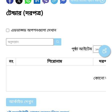
আপনার মতামত প্রদান করুন
টেন্ডার (দরপত্র)
এডভান্সড অপশনগুলো দেখান
পৃষ্ঠা আইটেম
নং
শিরোনাম
দরপত্র 
কোনো তথ্য
আর্কাইভ দেখুন