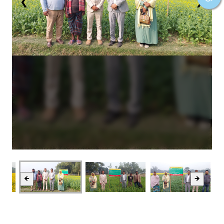
❮
❯
🡸
🡺